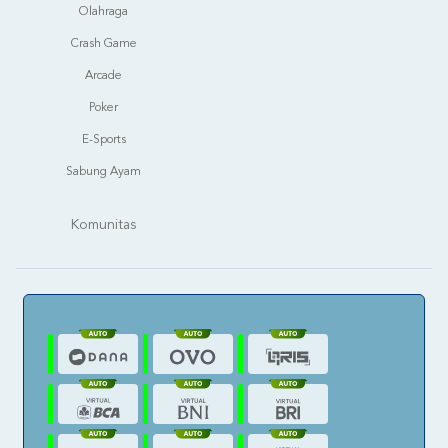
Olahraga
Crash Game
Arcade
Poker
E-Sports
Sabung Ayam
Komunitas