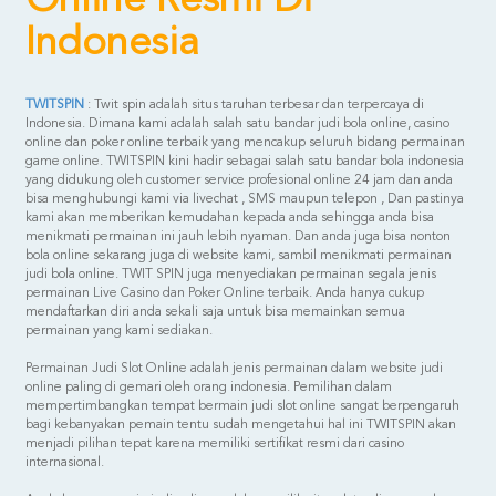
Online Resmi Di
Indonesia
TWITSPIN
: Twit spin adalah situs taruhan terbesar dan terpercaya di
Indonesia. Dimana kami adalah salah satu bandar judi bola online, casino
online dan poker online terbaik yang mencakup seluruh bidang permainan
game online. TWITSPIN kini hadir sebagai salah satu bandar bola indonesia
yang didukung oleh customer service profesional online 24 jam dan anda
bisa menghubungi kami via livechat , SMS maupun telepon , Dan pastinya
kami akan memberikan kemudahan kepada anda sehingga anda bisa
menikmati permainan ini jauh lebih nyaman. Dan anda juga bisa nonton
bola online sekarang juga di website kami, sambil menikmati permainan
judi bola online. TWIT SPIN juga menyediakan permainan segala jenis
permainan Live Casino dan Poker Online terbaik. Anda hanya cukup
mendaftarkan diri anda sekali saja untuk bisa memainkan semua
permainan yang kami sediakan.
Permainan Judi Slot Online adalah jenis permainan dalam website judi
online paling di gemari oleh orang indonesia. Pemilihan dalam
mempertimbangkan tempat bermain judi slot online sangat berpengaruh
bagi kebanyakan pemain tentu sudah mengetahui hal ini TWITSPIN akan
menjadi pilihan tepat karena memiliki sertifikat resmi dari casino
internasional.