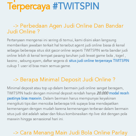
Terpercaya
#TWITSPIN
-> Perbedaan Agen Judi Online Dan Bandar
Judi Online ?
Pertanyaan mengenai ini sering di temui, kami disini akan langsung
memberikan jawaban terkait hal tersebut agent judi online biasa di kenal
sebagai beberapa situs slot gacor online seperti TWITSPIN serta bandar judi
online lebih di kenal tempat pasang taruhan judi lewat game bola , togel ,
kasino , sabung ayam, daftar segera di
situs judi online terpercaya TWITSPIN
cukup 1 user id bisa main semua game.
-> Berapa Minimal Deposit Judi Online ?
Minimal deposit atau top up dalam bermain judi online sangat beragam,
TWITSPIN hadir dengan minimal deposit rendah hanya
20.000
modal receh
pastinya bisa maxwin.
Dalam bermain harus mempunyai keyakinan
mengikuti tips dan mencoba beberapa trik supaya bisa mendapatkan
kemenangan dengan mudah karena kemenangan terbesar dalam bermain
situs judi slot adalah sabar dan fokus kombinasikan rtp live slot dengan pola
maxwin hingga sensasional hari ini.
-> Cara Menang Main Judi Bola Online Parlay