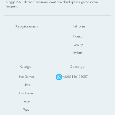
hingga 2023 dapat di mainkan lewat download aplikasi gacor secara
langsung.
Kebijaksanaan
Platform
Promosi
Loyalty
Referral
Kategori
Dukungan
Hot Games
+6283136105057
Slots
Live Casino
Race
Togel