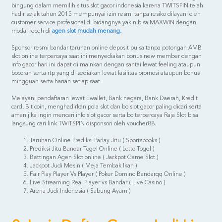
bingung dalam memilih situs slot gacor indonesia karena TWITSPIN telah
hadir sejak tahun 2015 mempunyai izin resmi tanpa resiko dilayani oleh
customer service profesional di bidangnya yakin bisa MAXWIN dengan
modal receh di
agen slot mudah menang.
Sponsor resmi bandar taruhan online deposit pulsa tanpa potongan AMB
slot online terpercaya saat ini menyediakan bonus new member dengan
info gacor hari ini dapat di mainkan dengan santai lewat feeling ataupun
bocoran serta rtp yang di sediakan lewat fasilitas promosi ataupun bonus
mingguan serta harian setiap saat.
Melayani pendaftaran lewat Ewallet, Bank negara, Bank Daerah, Kredit
card, Bit coin, menghadirkan pola slot dan bo slot gacor paling dicari serta
aman jika ingin mencari info slot gacor serta bo terpercaya Raja Slot bisa
langsung cari link TWITSPIN disponsori oleh voucher88.
1. Taruhan Online Prediksi Parlay Jitu ( Sportsbooks )
2. Prediksi Jitu Bandar Togel Online ( Lotto Togel )
3. Bettingan Agen Slot online ( Jackpot Game Slot )
4. Jackpot Judi Mesin ( Meja Tembak Ikan )
5. Fair Play Player Vs Player ( Poker Domino Bandarqq Online )
6. Live Streaming Real Player vs Bandar ( Live Casino )
7. Arena Judi Indonesia ( Sabung Ayam )