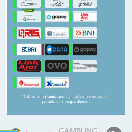
* Selama bank maintenance dan bank offline deposit dan
penarikan tidak dapat diproses