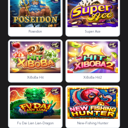
Poseidon
Super Ace
XiBoBa Hit
XiBoBa Hit2
Fu Dai Lian Lian-Dragon
New-Fishing Hunter