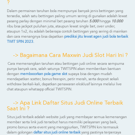
?
Dalam permainan taruhan bola mempunyai banyak jenis bettingan yang
tersedia, salah satu bettingan paling umum sering di gunakan adalah lewat
pasang parlay dengan minimal bet pasang taruhan
5.000
hingga
10.000
ribu bisa jackpot puluhan juta, ataupun lewat single bet, over under,
ataupun 1x2, itu adalah beberapa contoh bettingan yang sering di mainkan
dan cara menangnya bisa dapatkan
prediksi jitu lewat agen judi bola terbaik
TWIT SPIN 2023.
-> Bagaimana Cara Maxwin Judi Slot Hari Ini ?
Cara memenangkan taruhan atau bettingan judi online secara sempurna
punya banyak cara, salah satunya TWITSPIN akan memberikan bantuan
dengan
membocorkan pola game slot
supaya bisa dengan mudah
mendapatkan scatter, bonus freespin, petir merah, serta deposit sekali
withdraw berkali-kali, dapatkan penawaran eksklusif lainnya melalui live
chat ataupun whatsapp official TWITSPIN.
-> Apa Link Daftar Situs Judi Online Terbaik
Saat Ini ?
Situs judi terbaik adalah website judi yang membayar semua kemenangan
member serta link judi tersebut harus memiliki pelayanan yang baik,
promo bonus serta event yang menggiurkan, TWITSPIN kini termasuk
dalam golongan
daftar situs judi online terbaik
yang pastinya terpercaya