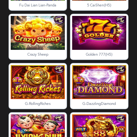
Fu Dai Lian Lian-Panda
5 CaiShen(H5)
Crazy Sheep
Golden 777(H5)
G-RollingRiches
G-DazzlingDiamond