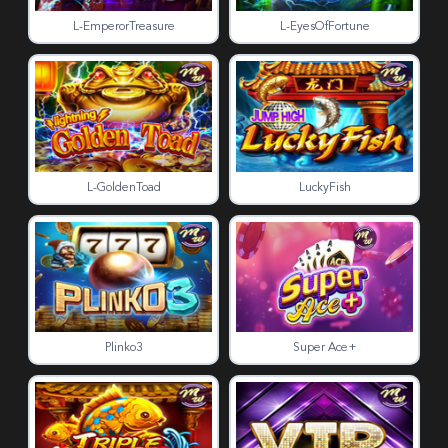
L-EmperorTreasure
L-EyesOfFortune
L-GoldenToad
LuckyFish
Plinko3
Super Ace+