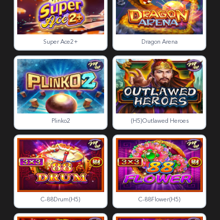
Super Ace2+
Dragon Arena
Plinko2
(H5)Outlawed Heroes
C-88Drum(H5)
C-88Flower(H5)