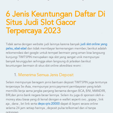
6 Jenis Keuntungan Daftar Di
Situs Judi Slot Gacor
Terpercaya 2023
Tidak sama dengan website judi lainnya karena banyak
judi slot online yang
palsu, abal-abal
dan tidak membayar kemenangan member, berikut adalah
rekomendasi dari google untuk tempat bermain yang aman bisa langsung
kunjungi TWITSPIN merupakan raja slot yang sangat unik mempunyai
banyak keunggulan sehingga akan langsung di jelaskan berikut
keuntungan bermain di situs slot online akreditasi resmi :
1.
Menerima Semua Jenis Deposit
Selain mempunyai beragam jenis bantuan deposit TWITSPIN juga tentunya
terpercaya Se-Asia, mempunyai jenis payment pembayaran yang telah
memiliki kerja sama jangka panjang bersama dengan BCA, BNI, MANDIRI,
BRI,dan jenis bank negara besar lainnya. Selain itu juga di sponsori oleh e-
money atau biasa yang di kenal dengan e-wallet seperti ovo , gopay , link
aja , dana , bri link serta
depo qris 20000
dapat di layani secara online
selama 24 jam setiap harinya , deposit pulsa telkomsel dan xl tanpa
potongan.