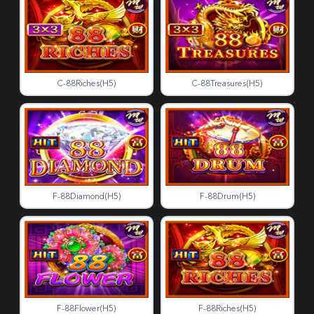
C-88Riches(H5)
C-88Treasures(H5)
F-88Diamond(H5)
F-88Drum(H5)
F-88Flower(H5)
F-88Riches(H5)