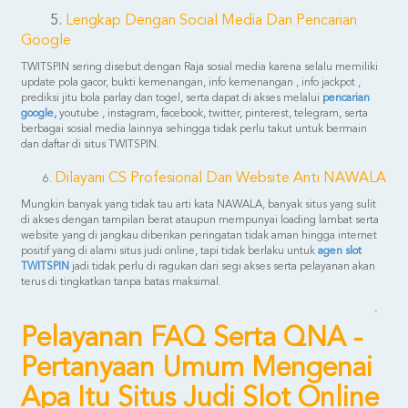
5.
Lengkap Dengan Social Media Dan Pencarian
Google
TWITSPIN sering disebut dengan Raja sosial media karena selalu memiliki
update pola gacor, bukti kemenangan, info kemenangan , info jackpot ,
prediksi jitu bola parlay dan togel, serta dapat di akses melalui
pencarian
google,
youtube , instagram, facebook, twitter, pinterest, telegram, serta
berbagai sosial media lainnya sehingga tidak perlu takut untuk bermain
dan daftar di situs TWITSPIN.
Dilayani CS Profesional Dan Website Anti NAWALA
6.
Mungkin banyak yang tidak tau arti kata NAWALA, banyak situs yang sulit
di akses dengan tampilan berat ataupun mempunyai loading lambat serta
website yang di jangkau diberikan peringatan tidak aman hingga internet
positif yang di alami situs judi online, tapi tidak berlaku untuk
agen slot
TWITSPIN
jadi tidak perlu di ragukan dari segi akses serta pelayanan akan
terus di tingkatkan tanpa batas maksimal.
Pelayanan FAQ Serta QNA -
Pertanyaan Umum Mengenai
Apa Itu Situs Judi Slot Online