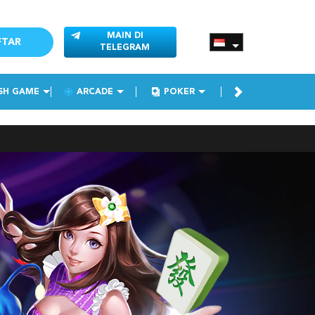
MAIN DI
FTAR
TELEGRAM
SH GAME
ARCADE
POKER
E-SPORTS