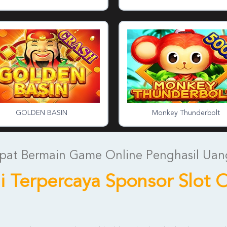
GOLDEN BASIN
Monkey Thunderbolt
at Bermain Game Online Penghasil Uang
di Terpercaya Sponsor Slot 