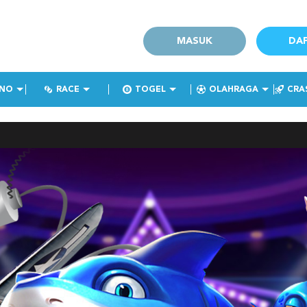
MASUK
DA
INO
RACE
TOGEL
OLAHRAGA
CRA