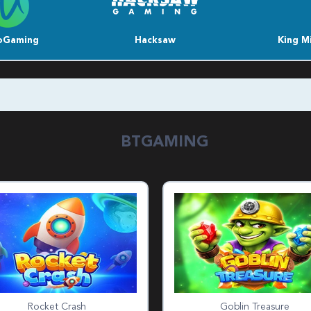
oGaming
Hacksaw
King M
BTGAMING
Rocket Crash
Goblin Treasure