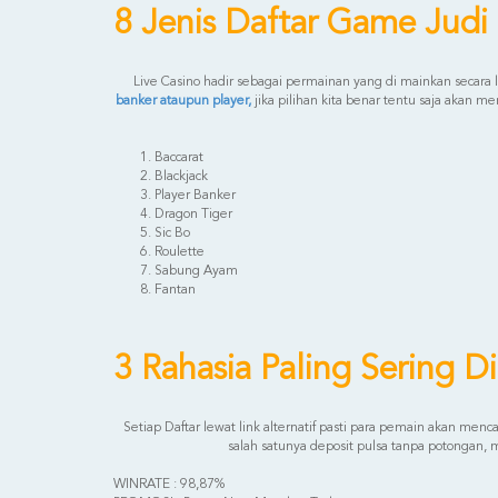
8 Jenis Daftar Game Judi 
Live Casino hadir sebagai permainan yang di mainkan secara
banker ataupun player,
jika pilihan kita benar tentu saja akan 
1. Baccarat
2. Blackjack
3. Player Banker
4. Dragon Tiger
5. Sic Bo
6. Roulette
7. Sabung Ayam
8. Fantan
3 Rahasia Paling Sering 
Setiap Daftar lewat link alternatif pasti para pemain akan men
salah satunya deposit pulsa tanpa potongan
WINRATE : 98,87%