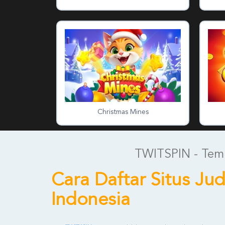
Christmas Mines
TWITSPIN - Temp
Cara Daftar Situs Ju
Indonesia