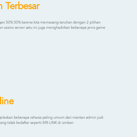
n Terbesar
angan 50% 50% karena kita memasang taruhan dengan 2 pilihan
an casino server satu ini juga menghadirkan beberapa jenis game
line
menjelaskan beberapa rahasia paling umum dari mantan admin judi
ang tidak kedaftar seperti BRI-LINK di izinkan.