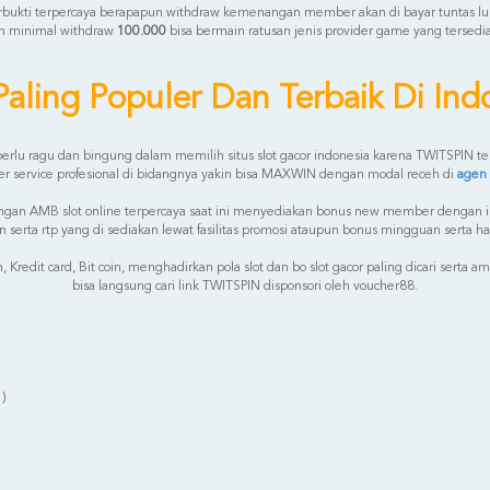
 terbukti terpercaya berapapun withdraw kemenangan member akan di bayar tuntas l
n minimal withdraw
100.000
bisa bermain ratusan jenis provider game yang tersedi
aling Populer Dan Terbaik Di Indo
k perlu ragu dan bingung dalam memilih situs slot gacor indonesia karena TWITSPIN t
mer service profesional di bidangnya yakin bisa MAXWIN dengan modal receh di
agen
ongan AMB slot online terpercaya saat ini menyediakan bonus new member dengan info
 serta rtp yang di sediakan lewat fasilitas promosi ataupun bonus mingguan serta har
edit card, Bit coin, menghadirkan pola slot dan bo slot gacor paling dicari serta aman
bisa langsung cari link TWITSPIN disponsori oleh voucher88.
 )