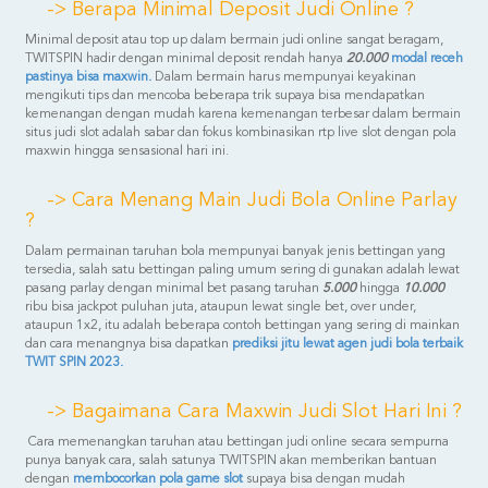
-> Berapa Minimal Deposit Judi Online ?
Minimal deposit atau top up dalam bermain judi online sangat beragam,
TWITSPIN hadir dengan minimal deposit rendah hanya
20.000
modal receh
pastinya bisa maxwin.
Dalam bermain harus mempunyai keyakinan
mengikuti tips dan mencoba beberapa trik supaya bisa mendapatkan
kemenangan dengan mudah karena kemenangan terbesar dalam bermain
situs judi slot adalah sabar dan fokus kombinasikan rtp live slot dengan pola
maxwin hingga sensasional hari ini.
-> Cara Menang Main Judi Bola Online Parlay
?
Dalam permainan taruhan bola mempunyai banyak jenis bettingan yang
tersedia, salah satu bettingan paling umum sering di gunakan adalah lewat
pasang parlay dengan minimal bet pasang taruhan
5.000
hingga
10.000
ribu bisa jackpot puluhan juta, ataupun lewat single bet, over under,
ataupun 1x2, itu adalah beberapa contoh bettingan yang sering di mainkan
dan cara menangnya bisa dapatkan
prediksi jitu lewat agen judi bola terbaik
TWIT SPIN 2023.
-> Bagaimana Cara Maxwin Judi Slot Hari Ini ?
Cara memenangkan taruhan atau bettingan judi online secara sempurna
punya banyak cara, salah satunya TWITSPIN akan memberikan bantuan
dengan
membocorkan pola game slot
supaya bisa dengan mudah