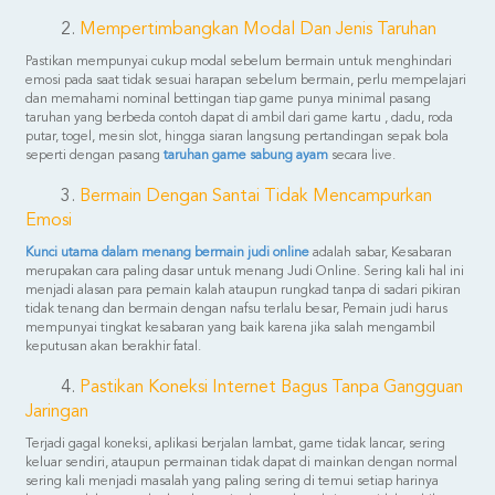
	2. 
Mempertimbangkan Modal Dan Jenis Taruhan
Pastikan mempunyai cukup modal sebelum bermain untuk menghindari
emosi pada saat tidak sesuai harapan sebelum bermain, perlu mempelajari
dan memahami nominal bettingan tiap game punya minimal pasang
taruhan yang berbeda contoh dapat di ambil dari game kartu , dadu, roda
putar, togel, mesin slot, hingga siaran langsung pertandingan sepak bola
seperti dengan pasang
taruhan game sabung ayam
secara live.
	3. 
Bermain Dengan Santai Tidak Mencampurkan
Emosi
Kunci utama dalam menang bermain judi online
adalah sabar, Kesabaran
merupakan cara paling dasar untuk menang Judi Online. Sering kali hal ini
menjadi alasan para pemain kalah ataupun rungkad tanpa di sadari pikiran
tidak tenang dan bermain dengan nafsu terlalu besar, Pemain judi harus
mempunyai tingkat kesabaran yang baik karena jika salah mengambil
keputusan akan berakhir fatal.
	4. 
Pastikan Koneksi Internet Bagus Tanpa Gangguan
Jaringan
Terjadi gagal koneksi, aplikasi berjalan lambat, game tidak lancar, sering
keluar sendiri, ataupun permainan tidak dapat di mainkan dengan normal
sering kali menjadi masalah yang paling sering di temui setiap harinya