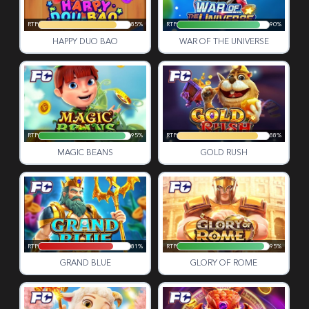
RTP
85%
RTP
90%
HAPPY DUO BAO
WAR OF THE UNIVERSE
RTP
95%
RTP
88%
MAGIC BEANS
GOLD RUSH
RTP
81%
RTP
95%
GRAND BLUE
GLORY OF ROME