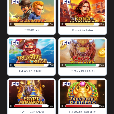
RTP
89%
RTP
84%
COWBOYS
Roma Gladiatrix
RTP
89%
RTP
90%
TREASURE CRUISE
CRAZY BUFFALO
RTP
82%
RTP
80%
EGYPT BONANZA
TREASURE RAIDERS