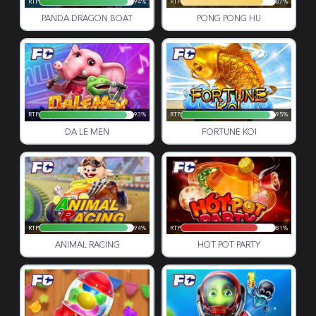
RTP
94%
RTP
87%
PANDA DRAGON BOAT
PONG PONG HU
RTP
93%
RTP
95%
DA LE MEN
FORTUNE KOI
RTP
94%
RTP
81%
ANIMAL RACING
HOT POT PARTY