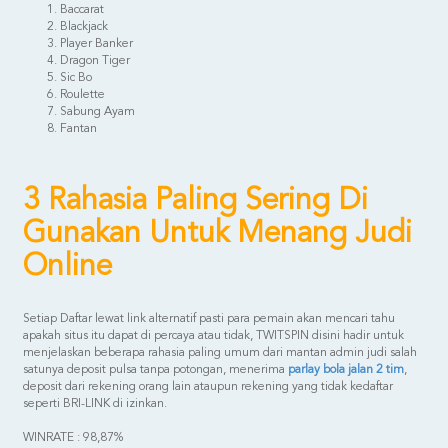
1. Baccarat
2. Blackjack
3. Player Banker
4. Dragon Tiger
5. Sic Bo
6. Roulette
7. Sabung Ayam
8. Fantan
3 Rahasia Paling Sering Di
Gunakan Untuk Menang Judi
Online
Setiap Daftar lewat link alternatif pasti para pemain akan mencari tahu
apakah situs itu dapat di percaya atau tidak, TWITSPIN disini hadir untuk
menjelaskan beberapa rahasia paling umum dari mantan admin judi salah
satunya deposit pulsa tanpa potongan, menerima
parlay bola jalan 2 tim
,
deposit dari rekening orang lain ataupun rekening yang tidak kedaftar
seperti BRI-LINK di izinkan.
WINRATE : 98,87%