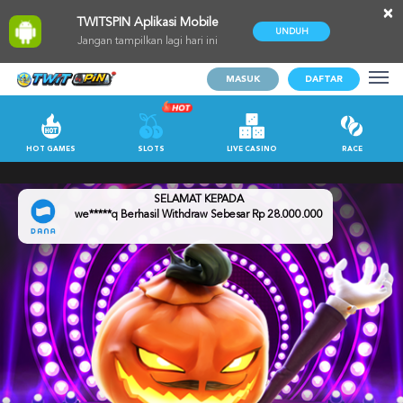
×
TWITSPIN Aplikasi Mobile
UNDUH
Jangan tampilkan lagi hari ini
MASUK
DAFTAR
HOT GAMES
SLOTS
LIVE CASINO
RACE
SELAMAT KEPADA
we*****q Berhasil Withdraw Sebesar Rp 28.000.000