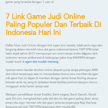
game yang tersedia dengan 1 user id.
7 Link Game Judi Online
Paling Populer Dan Terbaik Di
Indonesia Hari Ini
Daftar Situs Judi Online dengan link super anti nawala, tidak perlu ragu dan
bingung dalam memilih situs slot gacor indonesia karena TWITSPIN telah
hadir sejak tahun 2015 mempunyai izin resmi tanpa resiko dilayani oleh
customer service profesional di bidangnya yakin bisa MAXWIN dengan
modal receh di
agen slot mudah menang.
Sponsor resmi bandar taruhan online deposit pulsa tanpa potongan AMB
slot online terpercaya saat ini menyediakan bonus new member dengan
info gacor hari ini dapat di mainkan dengan santai lewat feeling ataupun
bocoran serta rtp yang di sediakan lewat fasilitas promosi ataupun bonus
mingguan serta harian setiap saat.
Melayani pendaftaran lewat Ewallet, Bank negara, Bank Daerah, Kredit
card, Bit coin, menghadirkan pola slot dan bo slot gacor paling dicari serta
aman jika ingin mencari info slot gacor serta bo terpercaya Raja Slot bisa
langsung cari link TWITSPIN disponsori oleh voucher88.