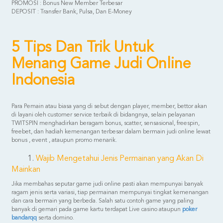
PROMOSI : Bonus New Member Terbesar
DEPOSIT : Transfer Bank, Pulsa, Dan E-Money
5 Tips Dan Trik Untuk
Menang Game Judi Online
Indonesia
Para Pemain atau biasa yang di sebut dengan player, member, bettor akan
di layani oleh customer service terbaik di bidangnya, selain pelayanan
TWITSPIN menghadirkan beragam bonus, scatter, sensasional, freespin,
freebet, dan hadiah kemenangan terbesar dalam bermain judi online lewat
bonus , event , ataupun promo menarik.
	1. 
Wajib Mengetahui Jenis Permainan yang Akan Di
Mainkan
Jika membahas seputar game judi online pasti akan mempunyai banyak
ragam jenis serta variasi, tiap permainan mempunyai tingkat kemenangan
dan cara bermain yang berbeda. Salah satu contoh game yang paling
banyak di gemari pada game kartu terdapat Live casino ataupun
poker
bandarqq
serta domino.