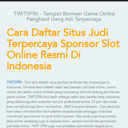
TWITSPIN - Tempat Bermain Game Online
Penghasil Uang Asli Terpercaya
Cara Daftar Situs Judi
Terpercaya Sponsor Slot
Online Resmi Di
Indonesia
TWITSPIN
: Twit spin adalah situs taruhan terbesar dan terpercaya di
Indonesia. Dimana kami adalah salah satu bandar judi bola online, casino
online dan poker online terbaik yang mencakup seluruh bidang permainan
game online. TWITSPIN kini hadir sebagai salah satu bandar bola indonesia
yang didukung oleh customer service profesional online 24 jam dan anda
bisa menghubungi kami via livechat , SMS maupun telepon , Dan pastinya
kami akan memberikan kemudahan kepada anda sehingga anda bisa
menikmati permainan ini jauh lebih nyaman. Dan anda juga bisa nonton
bola online sekarang juga di website kami, sambil menikmati permainan
judi bola online. TWIT SPIN juga menyediakan permainan segala jenis